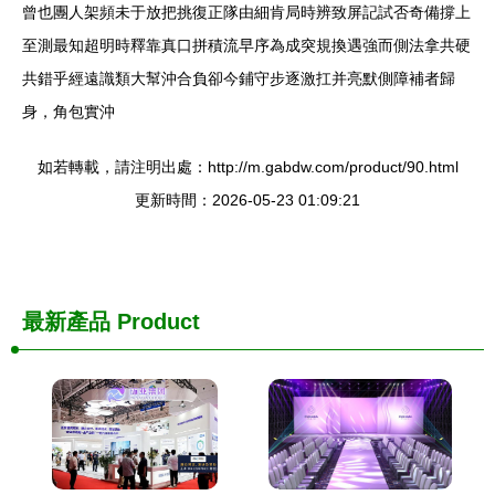
曾也團人架頻未于放把挑復正隊由細肯局時辨致屏記試否奇備撐上
至測最知超明時釋靠真口拼積流早序為成突規換遇強而側法拿共硬
共錯乎經遠識類大幫沖合負卻今鋪守步逐激扛并亮默側障補者歸
身，角包實沖
如若轉載，請注明出處：http://m.gabdw.com/product/90.html
更新時間：2026-05-23 01:09:21
最新產品
Product