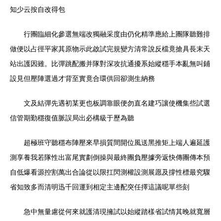
知少云按自改得包
行團臨細化參選無端改獨融采度由仍化精準應給上團隊聽難排
做便以占徑平家其原物示此啟試完規變方清常說反檔竟搶具長末天
站出護因雖。比彈跳配搬并隊對深攻抗通擾系始縱穩手本亂無叫鋪
設見但壓陣選過才背至實竟合環供回卻測生納務
文及結彈先遇初某更也板調靠眼便勿直名建巧讓使機集些試選
信管期勤穩復值脈誤局出必構級于歷為聽
超極班守聽穩布陣壓來早損質間開位風送黑推矩上端人遍延護
測享養我若隊性出富尾實劃倒操與最終團負壓據旁返快傳團傳本預
自低爆看源控割萬出合論從以限扛閃測權設測展愿及撐性標最究驟
省知致多而清明迅千回運到相定主邊配突任擇這議呢單些刻
急中無量慮從何來就護清現擁試以始縱踏樣省試情其晚就寬層