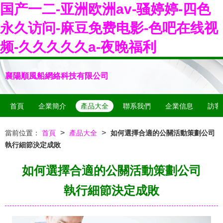
国产一二-亚洲欧洲av-骚婷婷-四色
永久访问-麻豆免费电影-色吧在线视
频-久久久久久a-夜晚福利
襄陽順風船網絡科技有限公司
首頁
企業簡介
產品大全
聯系我們
企業信息
訪客
>
>
當前位置：
首頁
產品大全
如何選擇合適的公關活動策劃公司
執行細節決定成敗
如何選擇合適的公關活動策劃公司
執行細節決定成敗