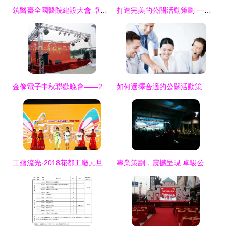
筑醫臺全國醫院建設大會 卓越公關活動策劃全案
打造完美的公關活動策劃 一站式服務全方位解讀
金像電子中秋聯歡晚會——2008.9.12蘇州深情綻放
如何選擇合適的公關活動策劃公司 執行細節決定成敗
工蘊流光·2018花都工廠元旦晚會全案策劃與執行實錄
專業策劃，震撼呈現 卓駿公關打造高性價比聲光舞美與活動方案