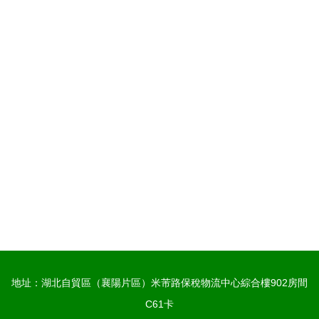
地址：湖北自貿區（襄陽片區）米芾路保稅物流中心綜合樓902房間
C61卡